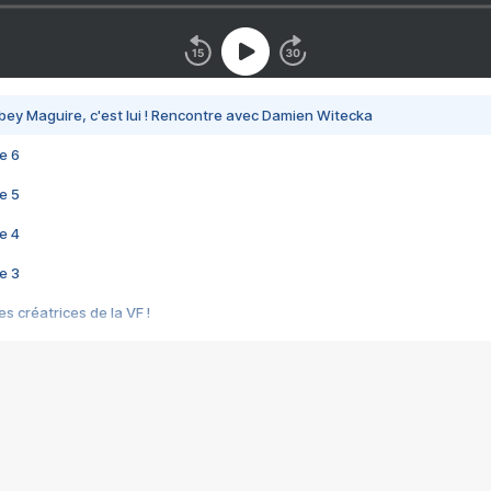
bey Maguire, c'est lui ! Rencontre avec Damien Witecka
e 6
e 5
e 4
e 3
s créatrices de la VF !
e 2
e 1
e Mektoub My Love arrive enfin ! Rencontre avec Shaïn Boumedine et Sal
i : après Toni en famille