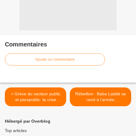
Commentaires
Ajouter un commentaire
< Grève du secteur public
Rébellion : Baba Laddé se
et parapublic: la crise
rend à l’armée
sociale s'enlise
centrafricaine et se déclare
prêt à rentrer au pays >
Hébergé par Overblog
Top articles