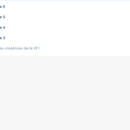
e 6
e 5
e 4
e 3
s créatrices de la VF !
e 2
e 1
e Mektoub My Love arrive enfin ! Rencontre avec Shaïn Boumedine et Sal
i : après Toni en famille
elle réalise le bouleversant Dites lui que je l'aime
ais ! Rencontre autour de Vie privée de Rebecca Zlotowski
 de Marguerite, Grave... Rencontre avec Ella Rumpf