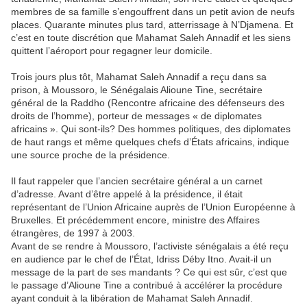
membres de sa famille s’engouffrent dans un petit avion de neufs
places. Quarante minutes plus tard, atterrissage à N’Djamena. Et
c’est en toute discrétion que Mahamat Saleh Annadif et les siens
quittent l’aéroport pour regagner leur domicile.
Trois jours plus tôt, Mahamat Saleh Annadif a reçu dans sa
prison, à Moussoro, le Sénégalais Alioune Tine, secrétaire
général de la Raddho (Rencontre africaine des défenseurs des
droits de l’homme), porteur de messages « de diplomates
africains ». Qui sont-ils? Des hommes politiques, des diplomates
de haut rangs et même quelques chefs d’États africains, indique
une source proche de la présidence.
Il faut rappeler que l’ancien secrétaire général a un carnet
d’adresse. Avant d’être appelé à la présidence, il était
représentant de l’Union Africaine auprès de l’Union Européenne à
Bruxelles. Et précédemment encore, ministre des Affaires
étrangères, de 1997 à 2003.
Avant de se rendre à Moussoro, l’activiste sénégalais a été reçu
en audience par le chef de l’État, Idriss Déby Itno. Avait-il un
message de la part de ses mandants ? Ce qui est sûr, c’est que
le passage d’Alioune Tine a contribué à accélérer la procédure
ayant conduit à la libération de Mahamat Saleh Annadif.