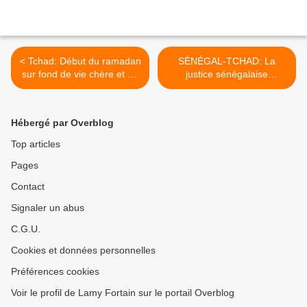
< Tchad: Début du ramadan
SÉNÉGAL-TCHAD: La
sur fond de vie chère et de
justice sénégalaise
crise sociale
confirme le procès
d'Hissène Habré avant la fin
2012 >
Hébergé par Overblog
Top articles
Pages
Contact
Signaler un abus
C.G.U.
Cookies et données personnelles
Préférences cookies
Voir le profil de Lamy Fortain sur le portail Overblog