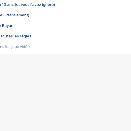
 a 13 ans (et vous l'avez ignoré)
e (littéralement)
im Rayan
 toutes les règles
s les jeux vidéo
us choquant de Rockstar ? - Le scandale BULLY
e plus moche de Steam
du RÊVE tourne au CAUCHEMAR
pendant 8 heures
it… à tort
umiliés par un jeu vidéo
ire - Final Fantasy 8
ti un empire - Age of Empires